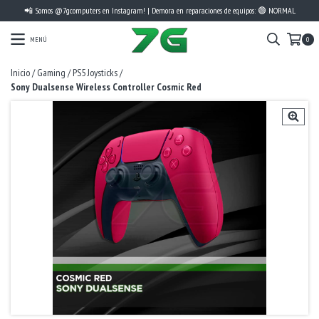
📲 Somos @7gcomputers en Instagram! | Demora en reparaciones de equipos: 🟢 NORMAL
MENÚ
0
Inicio
/
Gaming
/
PS5 Joysticks
/
Sony Dualsense Wireless Controller Cosmic Red