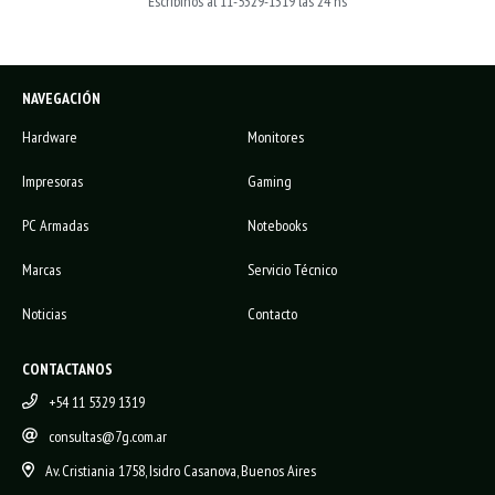
Escribinos al 11-5329-1319 las 24 hs
NAVEGACIÓN
Hardware
Monitores
Impresoras
Gaming
PC Armadas
Notebooks
Marcas
Servicio Técnico
Noticias
Contacto
CONTACTANOS
+54 11 5329 1319
consultas@7g.com.ar
Av. Cristiania 1758, Isidro Casanova, Buenos Aires