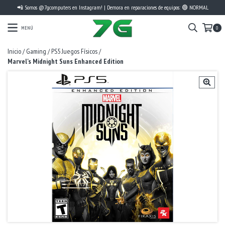
📲 Somos @7gcomputers en Instagram! | Demora en reparaciones de equipos: 🟢 NORMAL
MENÚ
0
Inicio
/
Gaming
/
PS5 Juegos Físicos
/
Marvel's Midnight Suns Enhanced Edition