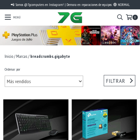
📲 Somos @7gcomputers en Instagram! | Demora en reparaciones de equipos: 🟢 NORMAL
MENÚ
0
Inicio
/
Marcas
/
breadcrumbs.gigabyte
Ordenar por
FILTRAR